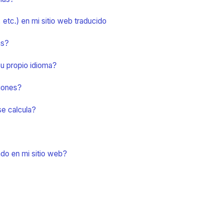
etc.) en mi sitio web traducido
as?
su propio idioma?
iones?
se calcula?
ado en mi sitio web?