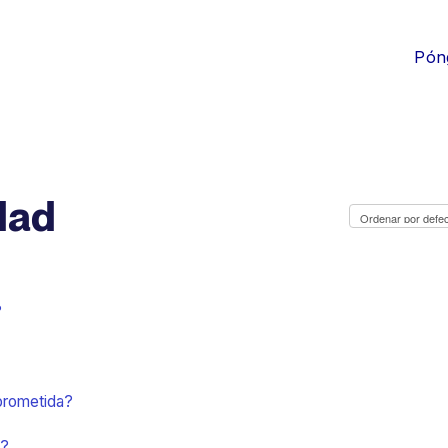
Pón
dad
?
prometida?
d?