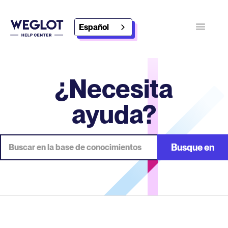
Español
Alternar
navegaci
Póngase en contacto con
¿Necesita
Descubra Weglot
ayuda?
Busque en