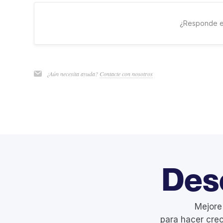
¿Responde e
¿Aún necesita ayuda?
Contacte con nosotros
Des
Mejore
para hacer crec