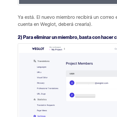
Ya está. El nuevo miembro recibirá un correo e
cuenta en Weglot, deberá crearla).
2) Para eliminar un miembro, basta con hacer cli