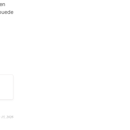
 en
 puede
o 15, 2026