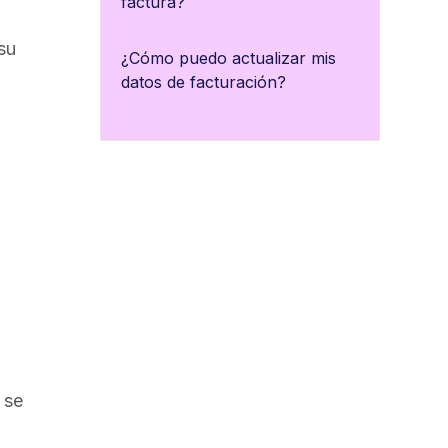
factura?
su
¿Cómo puedo actualizar mis
datos de facturación?
 se