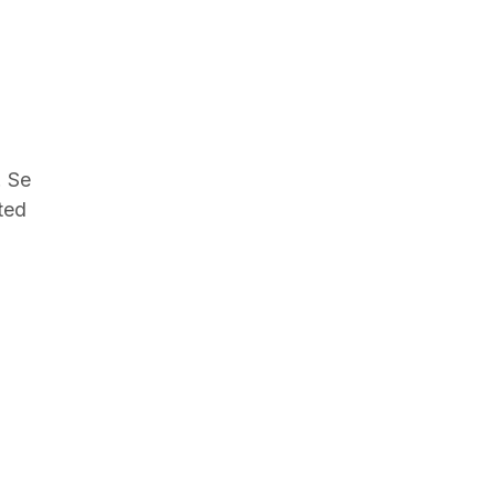
. Se
ted