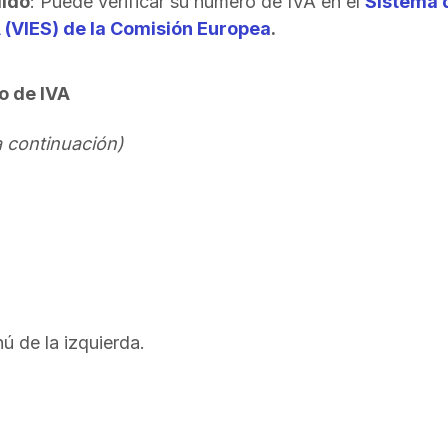
lido
: Puede verificar su número de IVA en el
Sistema 
 (VIES) de la Comisión Europea
.
o de IVA
a continuación)
ú de la izquierda.