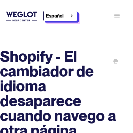
Español
Alternar
navegaci
Póngase en contacto con
Descubra Weglot
Shopify - El
cambiador de
idioma
desaparece
cuando navego a
otra página