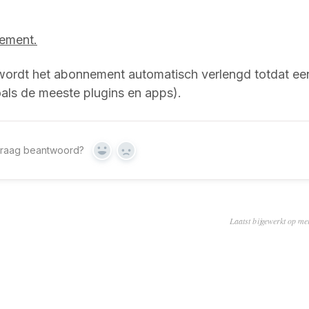
ement.
wordt het abonnement automatisch verlengd totdat ee
oals de meeste plugins en apps).
 vraag beantwoord?
Ja
Geen
Laatst bijgewerkt op me