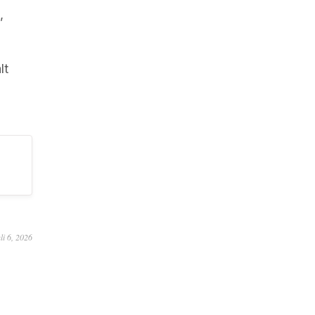
,
lt
uli 6, 2026