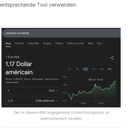
entsprechende Tool verwenden:
Der in diesem Bild angegebene Umrechnungskurs ist
wahrscheinlich veraltet.