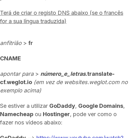
Terá de criar o registo DNS abaixo (se o francês
for a sua língua traduzida)
anfitrião
>
fr
CNAME
apontar para
>
número_e_letras
.translate-
cf.weglot.io
(em vez
de websites.weglot.com no
exemplo acima)
Se estiver a utilizar
GoDaddy
,
Google Domains
,
Namecheap
ou
Hostinger
, pode ver como o
fazer nos vídeos abaixo:
GoDaddy
-->
https://www.youtube.com/watch?