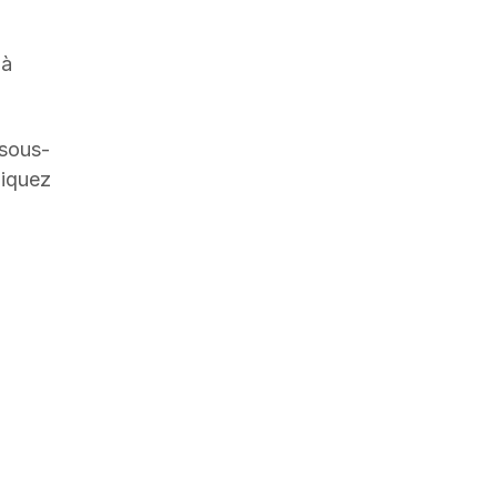
 à
 sous-
liquez