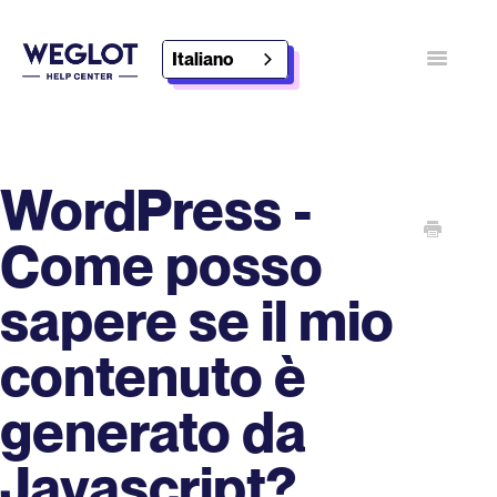
Italiano
Navigazi
a
scorrimen
Contatto
Scoprire Weglot
WordPress -
Come posso
sapere se il mio
contenuto è
generato da
Javascript?