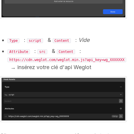
:
&
:
Vide
Type
script
Content
:
&
:
Attribute
src
Content
https://cdn.weglot.com/weglot.min.js?api_key=wg_XXXXXXX
→ insérez votre clé d'api Weglot