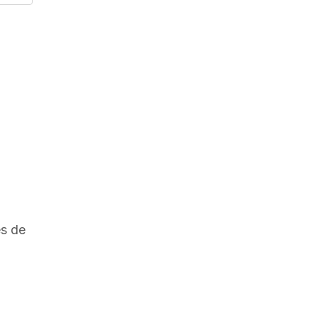
t
es de